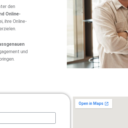
nter den
d Online-
, ihre Online-
rzielen.
assgenauen
Engagement und
bringen.