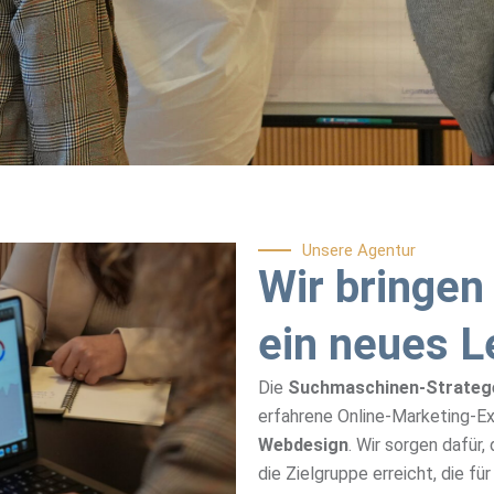
Unsere Agentur
Wir bringen
ein neues Le
Die
Suchmaschinen-Strateg
erfahrene Online-Marketing-E
Webdesign
. Wir sorgen dafür,
die Zielgruppe erreicht, die fü